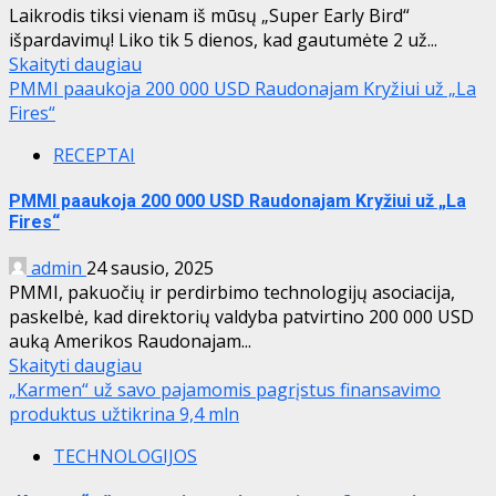
Laikrodis tiksi vienam iš mūsų „Super Early Bird“
išpardavimų! Liko tik 5 dienos, kad gautumėte 2 už...
Skaityti daugiau
PMMI paaukoja 200 000 USD Raudonajam Kryžiui už „La
Fires“
RECEPTAI
PMMI paaukoja 200 000 USD Raudonajam Kryžiui už „La
Fires“
admin
24 sausio, 2025
PMMI, pakuočių ir perdirbimo technologijų asociacija,
paskelbė, kad direktorių valdyba patvirtino 200 000 USD
auką Amerikos Raudonajam...
Skaityti daugiau
„Karmen“ už savo pajamomis pagrįstus finansavimo
produktus užtikrina 9,4 mln
TECHNOLOGIJOS