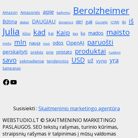
Berolzheimer
apie
Amazon
Amazonės
baltymų
iš
DAUGIAU
Būtina
dėl
gali
iki
dabar
dovanos
Google
ICYMI
Julia
maisto
kad
Kaip
mados
ką
jūsų
kai
kas
mln
paruošti
OpenAI
odos
naują
metų
nuo
produktai
perskaityti
pristato
prekės
prie
rudens
savo
USD
yra
už
vyno
sekmadieniai
tendencijos
šampanas
Facebook
YouTube
Susisiekti :
Skaitmeninio marketingo agentūra
WEBSTUDIO.LT © SKAITMENINIO MARKETINGO
PASLAUGOS. SEO tekstų rašymas, turinio kūrimas,
straipsnių rašymas ir talpinimas į mūsų valdomas