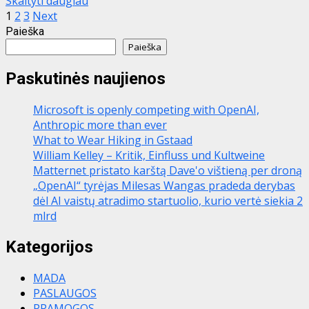
Skaityti daugiau
Įrašų
1
2
3
Next
Paieška
puslapiavimas
Paieška
Paskutinės naujienos
Microsoft is openly competing with OpenAI,
Anthropic more than ever
What to Wear Hiking in Gstaad
William Kelley – Kritik, Einfluss und Kultweine
Matternet pristato karštą Dave'o vištieną per droną
„OpenAI“ tyrėjas Milesas Wangas pradeda derybas
dėl AI vaistų atradimo startuolio, kurio vertė siekia 2
mlrd
Kategorijos
MADA
PASLAUGOS
PRAMOGOS