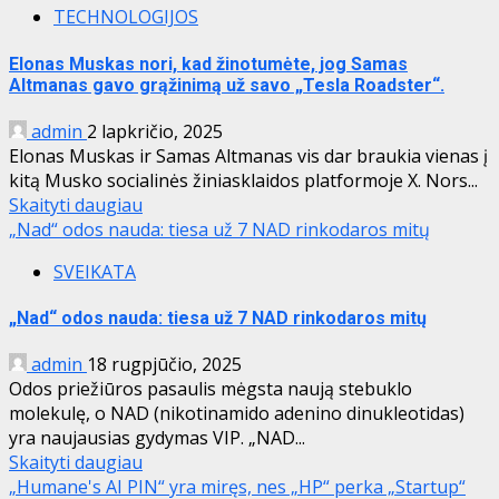
TECHNOLOGIJOS
Elonas Muskas nori, kad žinotumėte, jog Samas
Altmanas gavo grąžinimą už savo „Tesla Roadster“.
admin
2 lapkričio, 2025
Elonas Muskas ir Samas Altmanas vis dar braukia vienas į
kitą Musko socialinės žiniasklaidos platformoje X. Nors...
Skaityti daugiau
„Nad“ odos nauda: tiesa už 7 NAD rinkodaros mitų
SVEIKATA
„Nad“ odos nauda: tiesa už 7 NAD rinkodaros mitų
admin
18 rugpjūčio, 2025
Odos priežiūros pasaulis mėgsta naują stebuklo
molekulę, o NAD (nikotinamido adenino dinukleotidas)
yra naujausias gydymas VIP. „NAD...
Skaityti daugiau
„Humane's AI PIN“ yra miręs, nes „HP“ perka „Startup“