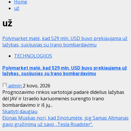
Home
už
už
Polymarket matė, kad 529 mln. USD buvo prekiaujama už
lažybas, susijusias su Irano bombardavimu
TECHNOLOGIJOS
Polymarket matė, kad 529 mln. USD buvo prekiaujama už
lažybas, susijusias su Irano bombardavimu
admin
2 kovo, 2026
Prognozavimo rinkos vartotojai padarė didelius lažybas
dėl JAV ir Izraelio kariuomenės surengto Irano
bombardavimo ir iš jų...
Skaityti daugiau
Elonas Muskas nori, kad žinotumėte, jog Samas Altmanas
gavo grąžinimą už savo „Tesla Roadster“.