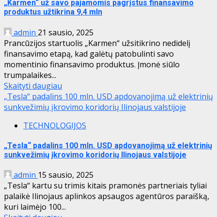
„Karmen“ už savo pajamomis pagrįstus finansavimo
produktus užtikrina 9,4 mln
admin
21 sausio, 2025
Prancūzijos startuolis „Karmen“ užsitikrino nedidelį
finansavimo etapą, kad galėtų patobulinti savo
momentinio finansavimo produktus. Įmonė siūlo
trumpalaikes...
Skaityti daugiau
„Tesla“ padalins 100 mln. USD apdovanojimą už elektrinių
sunkvežimių įkrovimo koridorių Ilinojaus valstijoje
TECHNOLOGIJOS
„Tesla“ padalins 100 mln. USD apdovanojimą už elektrinių
sunkvežimių įkrovimo koridorių Ilinojaus valstijoje
admin
15 sausio, 2025
„Tesla“ kartu su trimis kitais pramonės partneriais tyliai
palaikė Ilinojaus aplinkos apsaugos agentūros paraišką,
kuri laimėjo 100...