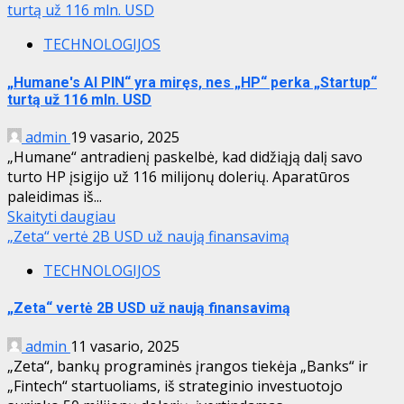
turtą už 116 mln. USD
TECHNOLOGIJOS
„Humane's AI PIN“ yra miręs, nes „HP“ perka „Startup“
turtą už 116 mln. USD
admin
19 vasario, 2025
„Humane“ antradienį paskelbė, kad didžiąją dalį savo
turto HP įsigijo už 116 milijonų dolerių. Aparatūros
paleidimas iš...
Skaityti daugiau
„Zeta“ vertė 2B USD už naują finansavimą
TECHNOLOGIJOS
„Zeta“ vertė 2B USD už naują finansavimą
admin
11 vasario, 2025
„Zeta“, bankų programinės įrangos tiekėja „Banks“ ir
„Fintech“ startuoliams, iš strateginio investuotojo