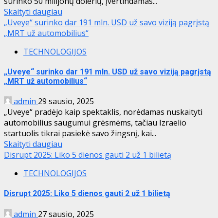
surinko 50 milijonų dolerių, įvertindamas...
Skaityti daugiau
„Uveye“ surinko dar 191 mln. USD už savo viziją pagrįstą
„MRT už automobilius“
TECHNOLOGIJOS
„Uveye“ surinko dar 191 mln. USD už savo viziją pagrįstą
„MRT už automobilius“
admin
29 sausio, 2025
„Uveye“ pradėjo kaip spektaklis, norėdamas nuskaityti
automobilius saugumui grėsmėms, tačiau Izraelio
startuolis tikrai pasiekė savo žingsnį, kai...
Skaityti daugiau
Disrupt 2025: Liko 5 dienos gauti 2 už 1 bilietą
TECHNOLOGIJOS
Disrupt 2025: Liko 5 dienos gauti 2 už 1 bilietą
admin
27 sausio, 2025