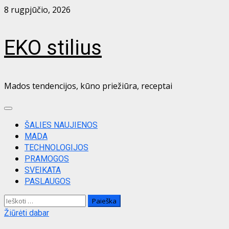
Skip
8 rugpjūčio, 2026
to
content
EKO stilius
Mados tendencijos, kūno priežiūra, receptai
Primary
Menu
ŠALIES NAUJIENOS
MADA
TECHNOLOGIJOS
PRAMOGOS
SVEIKATA
PASLAUGOS
Ieškoti:
Žiūrėti dabar