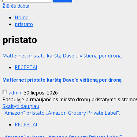
Žiūrėti dabar
Home
pristato
pristato
Matternet pristato karštą Dave'o vištieną per droną
RECEPTAI
Matternet pristato karštą Dave'o vištieną per droną
admin
30 liepos, 2026
Pasaulyje pirmaujančios miesto dronų pristatymo sistemos 
Skaityti daugiau
„Amazon“ pristato „Amazon Grocery Private Label“.
RECEPTAI