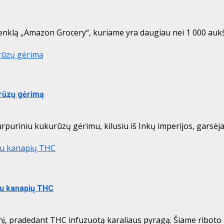
nklą „Amazon Grocery“, kuriame yra daugiau nei 1 000 aukšt
urūzų gėrimą
urūzų gėrimą
puriniu kukurūzų gėrimu, kilusiu iš Inkų imperijos, garsėjan
 su kanapių THC
su kanapių THC
, pradedant THC infuzuotą karaliaus pyragą. Šiame riboto l