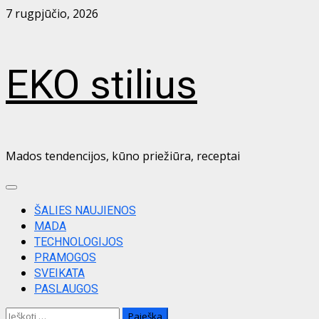
Skip
7 rugpjūčio, 2026
to
content
EKO stilius
Mados tendencijos, kūno priežiūra, receptai
Primary
Menu
ŠALIES NAUJIENOS
MADA
TECHNOLOGIJOS
PRAMOGOS
SVEIKATA
PASLAUGOS
Ieškoti: