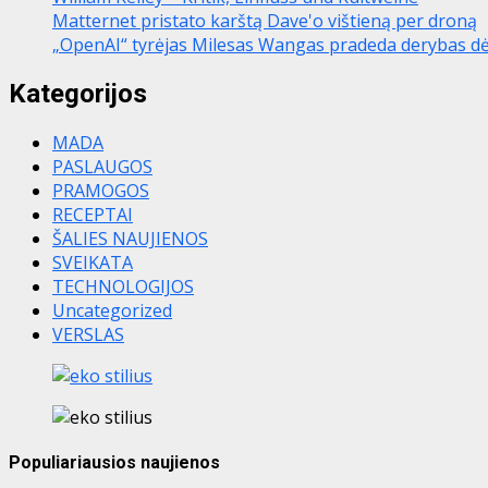
Matternet pristato karštą Dave'o vištieną per droną
„OpenAI“ tyrėjas Milesas Wangas pradeda derybas dėl A
Kategorijos
MADA
PASLAUGOS
PRAMOGOS
RECEPTAI
ŠALIES NAUJIENOS
SVEIKATA
TECHNOLOGIJOS
Uncategorized
VERSLAS
Populiariausios naujienos