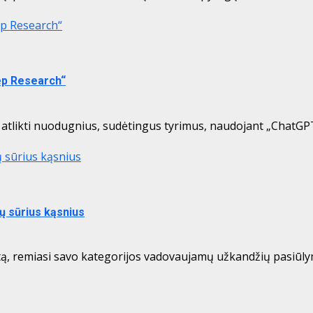
ep Research“
eep Research“
 atlikti nuodugnius, sudėtingus tyrimus, naudojant „ChatGP
ų sūrius kąsnius
ų sūrius kąsnius
stą, remiasi savo kategorijos vadovaujamų užkandžių pasiūl