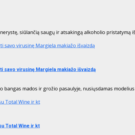
rystę, siūlančią saugų ir atsakingą alkoholio pristatymą iš 
ti savo virusinę Margiela makiažo išvaizdą
ti savo virusinę Margiela makiažo išvaizdą
mo bangas mados ir grožio pasaulyje, nusiųsdamas modelius 
u Total Wine ir kt
u Total Wine ir kt