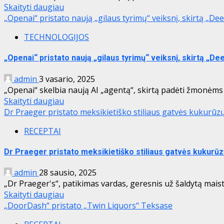
Skaityti daugiau
„Openai“ pristato naują „gilaus tyrimų“ veiksnį, skirtą „De
TECHNOLOGIJOS
„Openai“ pristato naują „gilaus tyrimų“ veiksnį, skirtą „D
admin
3 vasario, 2025
„Openai“ skelbia naują AI „agentą“, skirtą padėti žmonėms
Skaityti daugiau
Dr Praeger pristato meksikietiško stiliaus gatvės kukurūz
RECEPTAI
Dr Praeger pristato meksikietiško stiliaus gatvės kukurūz
admin
28 sausio, 2025
„Dr Praeger's“, patikimas vardas, geresnis už šaldytą mai
Skaityti daugiau
„DoorDash“ pristato „Twin Liquors“ Teksase