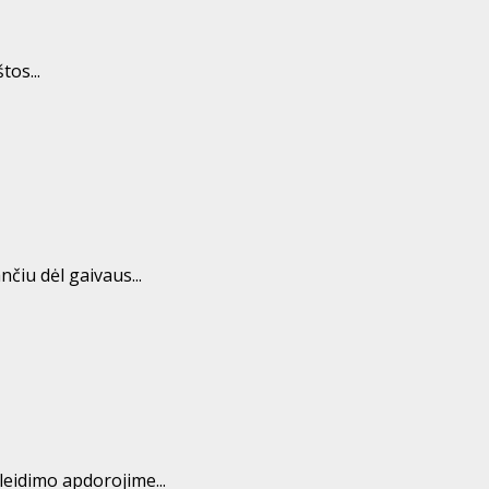
os...
čiu dėl gaivaus...
eidimo apdorojime...