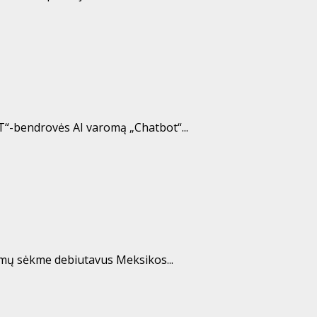
T“-bendrovės AI varomą „Chatbot“...
ymų sėkme debiutavus Meksikos...