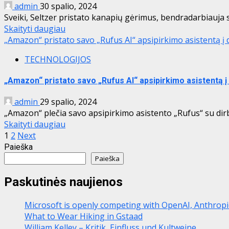
admin
30 spalio, 2024
Sveiki, Seltzer pristato kanapių gėrimus, bendradarbiauja s
Skaityti daugiau
„Amazon“ pristato savo „Rufus AI“ apsipirkimo asistentą į 
TECHNOLOGIJOS
„Amazon“ pristato savo „Rufus AI“ apsipirkimo asistentą į 
admin
29 spalio, 2024
„Amazon“ plečia savo apsipirkimo asistento „Rufus“ su dirb
Skaityti daugiau
Įrašų
1
2
Next
Paieška
puslapiavimas
Paieška
Paskutinės naujienos
Microsoft is openly competing with OpenAI, Anthrop
What to Wear Hiking in Gstaad
William Kelley – Kritik, Einfluss und Kultweine