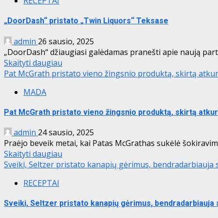
RECEPTAI
„DoorDash“ pristato „Twin Liquors“ Teksase
admin
26 sausio, 2025
„DoorDash“ džiaugiasi galėdamas pranešti apie naują partne
Skaityti daugiau
Pat McGrath pristato vieno žingsnio produktą, skirtą atkur
MADA
Pat McGrath pristato vieno žingsnio produktą, skirtą atkur
admin
24 sausio, 2025
Praėjo beveik metai, kai Patas McGrathas sukėlė šokiravi
Skaityti daugiau
Sveiki, Seltzer pristato kanapių gėrimus, bendradarbiauja s
RECEPTAI
Sveiki, Seltzer pristato kanapių gėrimus, bendradarbiauja s