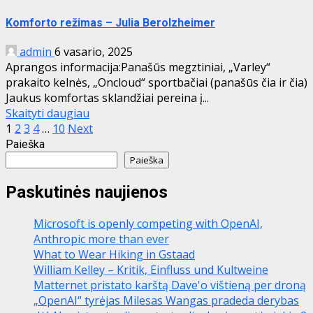
Komforto režimas – Julia Berolzheimer
admin
6 vasario, 2025
Aprangos informacija:Panašūs megztiniai, „Varley“
prakaito kelnės, „Oncloud“ sportbačiai (panašūs čia ir čia)
Jaukus komfortas sklandžiai pereina į...
Skaityti daugiau
Įrašų
1
2
3
4
…
10
Next
Paieška
puslapiavimas
Paieška
Paskutinės naujienos
Microsoft is openly competing with OpenAI,
Anthropic more than ever
What to Wear Hiking in Gstaad
William Kelley – Kritik, Einfluss und Kultweine
Matternet pristato karštą Dave'o vištieną per droną
„OpenAI“ tyrėjas Milesas Wangas pradeda derybas