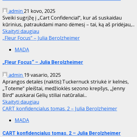
admin
21 kovo, 2025
Sveiki sugrįžę į „Cart Confidencial“, kur aš suskaidau
kūrinius, patraukdami mano dėmesį – tai, ką aš pridėjau,...
Skaityti daugiau
„Fleur Focus“ – Julia Berolzheimer
MADA
„Fleur Focus“ – Julia Berolzheimer
admin
19 vasario, 2025
Aprangos detalės (naktis):Tuckernuck striukė ir kelnės,
„Toteme“ pleištai, medžioklės sezono krepšys, „Jenny
Bird“ auskarai Gėlių stiliai natūraliai...
Skaityti daugiau
CART konfidencialus tomas. 2 – Julia Berolzheimer
MADA
CART konfidencialus tomas. 2 – Julia Berolzheimer