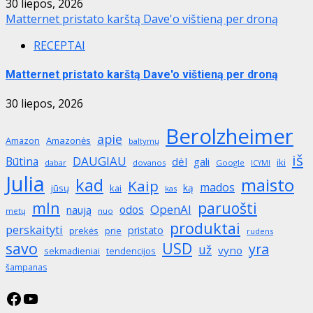
30 liepos, 2026
Matternet pristato karštą Dave'o vištieną per droną
RECEPTAI
Matternet pristato karštą Dave'o vištieną per droną
30 liepos, 2026
Berolzheimer
apie
Amazon
Amazonės
baltymų
iš
DAUGIAU
Būtina
dėl
gali
iki
dabar
dovanos
Google
ICYMI
Julia
maisto
kad
Kaip
mados
ką
jūsų
kai
kas
mln
paruošti
OpenAI
odos
naują
metų
nuo
produktai
perskaityti
pristato
prekės
prie
rudens
savo
USD
yra
už
vyno
sekmadieniai
tendencijos
šampanas
Facebook
YouTube