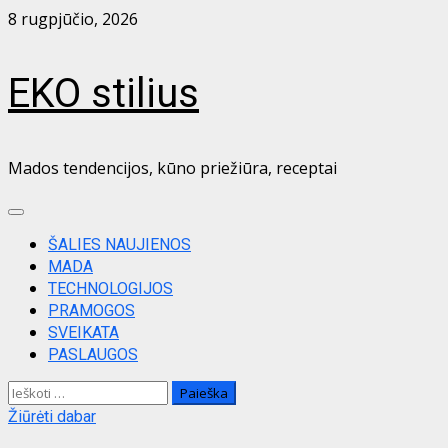
Skip
8 rugpjūčio, 2026
to
content
EKO stilius
Mados tendencijos, kūno priežiūra, receptai
Primary
Menu
ŠALIES NAUJIENOS
MADA
TECHNOLOGIJOS
PRAMOGOS
SVEIKATA
PASLAUGOS
Ieškoti:
Žiūrėti dabar