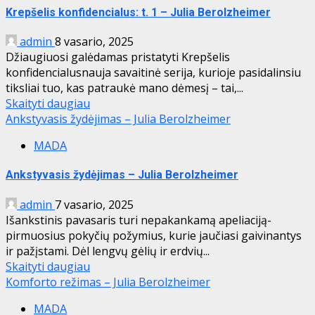
Krepšelis konfidencialus: t. 1 – Julia Berolzheimer
admin
8 vasario, 2025
Džiaugiuosi galėdamas pristatyti Krepšelis
konfidencialusnauja savaitinė serija, kurioje pasidalinsiu
tiksliai tuo, kas patraukė mano dėmesį – tai,...
Skaityti daugiau
Ankstyvasis žydėjimas – Julia Berolzheimer
MADA
Ankstyvasis žydėjimas – Julia Berolzheimer
admin
7 vasario, 2025
Išankstinis pavasaris turi nepakankamą apeliaciją-
pirmuosius pokyčių požymius, kurie jaučiasi gaivinantys
ir pažįstami. Dėl lengvų gėlių ir erdvių...
Skaityti daugiau
Komforto režimas – Julia Berolzheimer
MADA