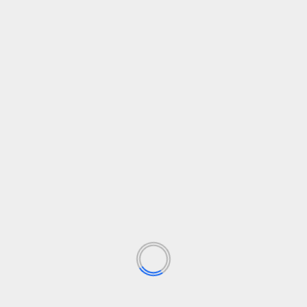
PAIEŠKA
PAIEŠKA
PASKUTINĖS NAUJIENOS
Microsoft is openly competing with OpenAI, Anthropic
more than ever
What to Wear Hiking in Gstaad
William Kelley – Kritik, Einfluss und Kultweine
Matternet pristato karštą Dave'o vištieną per droną
„OpenAI“ tyrėjas Milesas Wangas pradeda derybas dėl
AI vaistų atradimo startuolio, kurio vertė siekia 2 mlrd
KATEGORIJOS