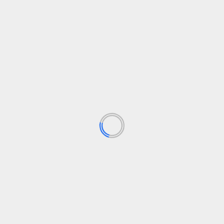
TECHNOLOGIJOS
Pasiplaugimas pateikia naują „Tiktok“
ko
pasiūlymą
admin
27 sausio, 2025
Pasiplendimo AI pateikė patikslintą pasiūlymą
susijungti su Tiktoku, kuris suteiktų JAV vyriausybei
iki 50 procentų naujojo subjekto...
A) ir
Skaityti daugiau