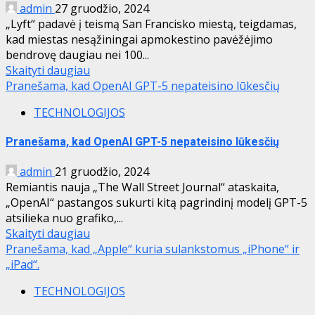
admin
27 gruodžio, 2024
„Lyft“ padavė į teismą San Francisko miestą, teigdamas,
kad miestas nesąžiningai apmokestino pavėžėjimo
bendrovę daugiau nei 100...
Skaityti daugiau
Pranešama, kad OpenAI GPT-5 nepateisino lūkesčių
TECHNOLOGIJOS
Pranešama, kad OpenAI GPT-5 nepateisino lūkesčių
admin
21 gruodžio, 2024
Remiantis nauja „The Wall Street Journal“ ataskaita,
„OpenAI“ pastangos sukurti kitą pagrindinį modelį GPT-5
atsilieka nuo grafiko,...
Skaityti daugiau
Pranešama, kad „Apple“ kuria sulankstomus „iPhone“ ir
„iPad“.
TECHNOLOGIJOS