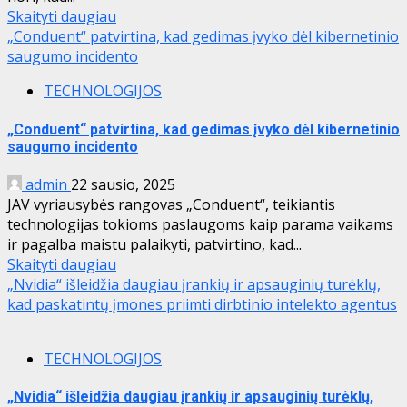
Skaityti daugiau
„Conduent“ patvirtina, kad gedimas įvyko dėl kibernetinio
saugumo incidento
TECHNOLOGIJOS
„Conduent“ patvirtina, kad gedimas įvyko dėl kibernetinio
saugumo incidento
admin
22 sausio, 2025
JAV vyriausybės rangovas „Conduent“, teikiantis
technologijas tokioms paslaugoms kaip parama vaikams
ir pagalba maistu palaikyti, patvirtino, kad...
Skaityti daugiau
„Nvidia“ išleidžia daugiau įrankių ir apsauginių turėklų,
kad paskatintų įmones priimti dirbtinio intelekto agentus
TECHNOLOGIJOS
„Nvidia“ išleidžia daugiau įrankių ir apsauginių turėklų,