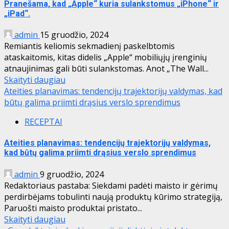
Pranešama, kad „Apple“ kuria sulankstomus „iPhone“ ir
„iPad“.
admin
15 gruodžio, 2024
Remiantis keliomis sekmadienį paskelbtomis
ataskaitomis, kitas didelis „Apple“ mobiliųjų įrenginių
atnaujinimas gali būti sulankstomas. Anot „The Wall...
Skaityti daugiau
Ateities planavimas: tendencijų trajektorijų valdymas, kad
būtų galima priimti drąsius verslo sprendimus
RECEPTAI
Ateities planavimas: tendencijų trajektorijų valdymas,
kad būtų galima priimti drąsius verslo sprendimus
admin
9 gruodžio, 2024
Redaktoriaus pastaba: Siekdami padėti maisto ir gėrimų
perdirbėjams tobulinti naują produktų kūrimo strategiją,
Paruošti maisto produktai pristato...
Skaityti daugiau