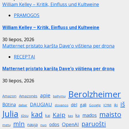
William Kelley – Kritik, Einfluss und Kultweine
PRAMOGOS
William Kelley – Kritik, Einfluss und Kultweine
30 liepos, 2026
Matternet pristato karštą Dave'o vištieną per droną
RECEPTAI
Matternet pristato karštą Dave'o vištieną per droną
30 liepos, 2026
Berolzheimer
apie
Amazon
Amazonės
baltymų
iš
DAUGIAU
Būtina
dėl
gali
iki
dabar
dovanos
Google
ICYMI
Julia
maisto
kad
Kaip
mados
ką
jūsų
kai
kas
mln
paruošti
OpenAI
odos
naują
metų
nuo