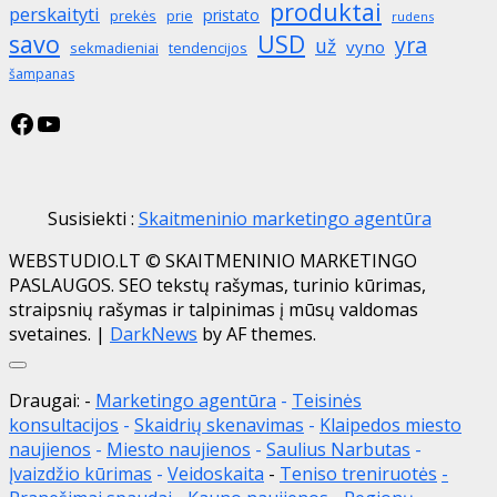
produktai
perskaityti
pristato
prekės
prie
rudens
savo
USD
yra
už
vyno
sekmadieniai
tendencijos
šampanas
Facebook
YouTube
Susisiekti :
Skaitmeninio marketingo agentūra
WEBSTUDIO.LT © SKAITMENINIO MARKETINGO
PASLAUGOS. SEO tekstų rašymas, turinio kūrimas,
straipsnių rašymas ir talpinimas į mūsų valdomas
svetaines.
|
DarkNews
by AF themes.
Close
Draugai: -
Marketingo agentūra
-
Teisinės
konsultacijos
-
Skaidrių skenavimas
-
Klaipedos miesto
naujienos
-
Miesto naujienos
-
Saulius Narbutas
-
Įvaizdžio kūrimas
-
Veidoskaita
-
Teniso treniruotės
-