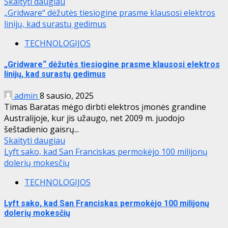
Skaityti daugiau
„Gridware“ dėžutės tiesiogine prasme klausosi elektros
linijų, kad surastų gedimus
TECHNOLOGIJOS
„Gridware“ dėžutės tiesiogine prasme klausosi elektros
linijų, kad surastų gedimus
admin
8 sausio, 2025
Timas Baratas mėgo dirbti elektros įmonės grandine
Australijoje, kur jis užaugo, net 2009 m. juodojo
šeštadienio gaisrų...
Skaityti daugiau
Lyft sako, kad San Franciskas permokėjo 100 milijonų
dolerių mokesčių
TECHNOLOGIJOS
Lyft sako, kad San Franciskas permokėjo 100 milijonų
dolerių mokesčių