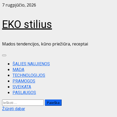
Skip
7 rugpjūčio, 2026
to
content
EKO stilius
Mados tendencijos, kūno priežiūra, receptai
Primary
Menu
ŠALIES NAUJIENOS
MADA
TECHNOLOGIJOS
PRAMOGOS
SVEIKATA
PASLAUGOS
Ieškoti:
Žiūrėti dabar