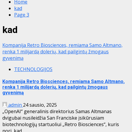
Home
kad
Page 3
kad
Kompanija Retro Biosciences, remiama Samo Altmano,
renka 1 milijardą dolerių, kad pailgintų žmogaus
gyvenimą
TECHNOLOGIJOS
Kompanija Retro Biosciences, remiama Samo Altmano,
renka 1 milijardą dolerių, kad pailgintų žmogaus
gyvenimą
admin
24 sausio, 2025
„OpenAI“ generalinis direktorius Samas Altmanas
dvigubai nusileidžia San Franciske įsikūrusiam
biotechnologijų startuoliui „Retro Biosciences“, kuris
nori, kad...