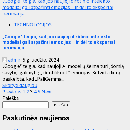
„Google“ teigia, kad jos naujieji dirbtinio intelekto
modeliai gali atpažinti emocijas – ir dėl to ekspertai
nerimauja
TECHNOLOGIJOS
„Google“ teigia, kad jos naujieji dirbtinio intelekto
modeliai gali atpažinti emocijas – ir dėl to ekspertai
nerimauja
admin
5 gruodžio, 2024
„Google“ teigia, kad naujoji AI modelių šeima turi įdomią
savybę: galimybę „identifikuoti“ emocijas. Ketvirtadienį
paskelbta, kad „PaliGemma...
Skaityti daugiau
Įrašų
Previous
1
2
3
4
5
Next
Paieška
puslapiavimas
Paieška
Paskutinės naujienos