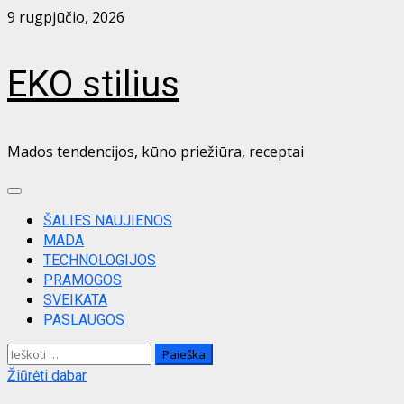
Skip
9 rugpjūčio, 2026
to
content
EKO stilius
Mados tendencijos, kūno priežiūra, receptai
Primary
Menu
ŠALIES NAUJIENOS
MADA
TECHNOLOGIJOS
PRAMOGOS
SVEIKATA
PASLAUGOS
Ieškoti:
Žiūrėti dabar