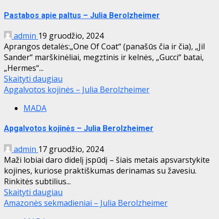
Pastabos apie paltus – Julia Berolzheimer
admin
19 gruodžio, 2024
Aprangos detalės:„One Of Coat“ (panašūs čia ir čia), „Jil
Sander“ marškinėliai, megztinis ir kelnės, „Gucci“ batai,
„Hermes“...
Skaityti daugiau
Apgalvotos kojinės – Julia Berolzheimer
MADA
Apgalvotos kojinės – Julia Berolzheimer
admin
17 gruodžio, 2024
Maži lobiai daro didelį įspūdį – šiais metais apsvarstykite
kojines, kuriose praktiškumas derinamas su žavesiu.
Rinkitės subtilius...
Skaityti daugiau
Amazonės sekmadieniai – Julia Berolzheimer