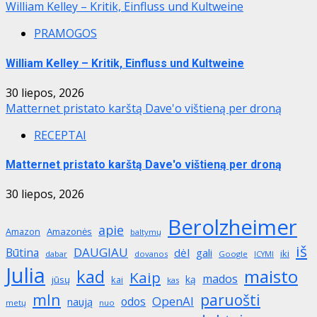
William Kelley – Kritik, Einfluss und Kultweine
PRAMOGOS
William Kelley – Kritik, Einfluss und Kultweine
30 liepos, 2026
Matternet pristato karštą Dave'o vištieną per droną
RECEPTAI
Matternet pristato karštą Dave'o vištieną per droną
30 liepos, 2026
Berolzheimer
apie
Amazon
Amazonės
baltymų
iš
DAUGIAU
Būtina
dėl
gali
iki
dabar
dovanos
Google
ICYMI
Julia
maisto
kad
Kaip
mados
ką
jūsų
kai
kas
mln
paruošti
OpenAI
odos
naują
metų
nuo