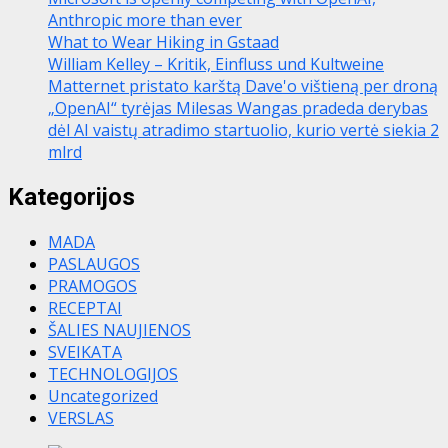
Anthropic more than ever
What to Wear Hiking in Gstaad
William Kelley – Kritik, Einfluss und Kultweine
Matternet pristato karštą Dave'o vištieną per droną
„OpenAI“ tyrėjas Milesas Wangas pradeda derybas
dėl AI vaistų atradimo startuolio, kurio vertė siekia 2
mlrd
Kategorijos
MADA
PASLAUGOS
PRAMOGOS
RECEPTAI
ŠALIES NAUJIENOS
SVEIKATA
TECHNOLOGIJOS
Uncategorized
VERSLAS