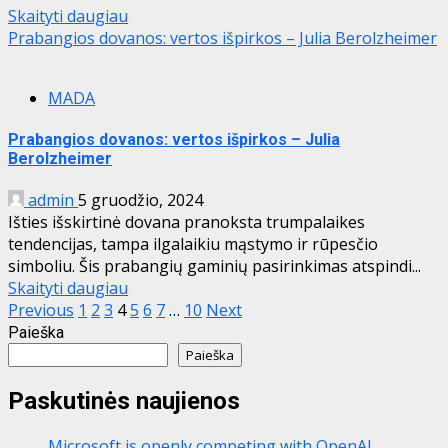
Skaityti daugiau
Prabangios dovanos: vertos išpirkos – Julia Berolzheimer
MADA
Prabangios dovanos: vertos išpirkos – Julia
Berolzheimer
admin
5 gruodžio, 2024
Išties išskirtinė dovana pranoksta trumpalaikes
tendencijas, tampa ilgalaikiu mąstymo ir rūpesčio
simboliu. Šis prabangių gaminių pasirinkimas atspindi...
Skaityti daugiau
Įrašų
Previous
1
2
3
4
5
6
7
…
10
Next
Paieška
puslapiavimas
Paieška
Paskutinės naujienos
Microsoft is openly competing with OpenAI,