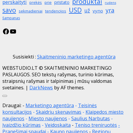
produktai
perskaityti
pristato
prekės
prie
rudens
savo
USD
yra
už
vyno
sekmadieniai
tendencijos
šampanas
Facebook
YouTube
Susisiekti :
Skaitmeninio marketingo agentūra
WEBSTUDIO.LT © SKAITMENINIO MARKETINGO
PASLAUGOS. SEO tekstų rašymas, turinio kūrimas,
straipsnių rašymas ir talpinimas į mūsų valdomas
svetaines.
|
DarkNews
by AF themes.
Close
Draugai: -
Marketingo agentūra
-
Teisinės
konsultacijos
-
Skaidrių skenavimas
-
Klaipedos miesto
naujienos
-
Miesto naujienos
-
Saulius Narbutas
-
Įvaizdžio kūrimas
-
Veidoskaita
-
Teniso treniruotės
-
Pranešimai spaudai -
Kauno naujienos
-
Regionų