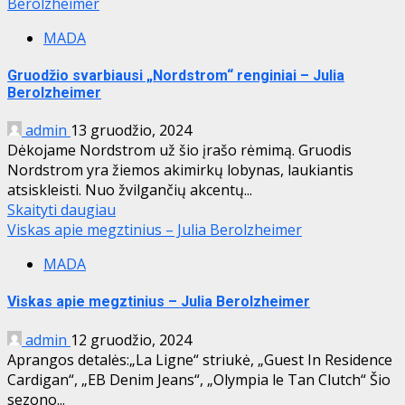
Berolzheimer
MADA
Gruodžio svarbiausi „Nordstrom“ renginiai – Julia
Berolzheimer
admin
13 gruodžio, 2024
Dėkojame Nordstrom už šio įrašo rėmimą. Gruodis
Nordstrom yra žiemos akimirkų lobynas, laukiantis
atsiskleisti. Nuo žvilgančių akcentų...
Skaityti daugiau
Viskas apie megztinius – Julia Berolzheimer
MADA
Viskas apie megztinius – Julia Berolzheimer
admin
12 gruodžio, 2024
Aprangos detalės:„La Ligne“ striukė, „Guest In Residence
Cardigan“, „EB Denim Jeans“, „Olympia le Tan Clutch“ Šio
sezono...